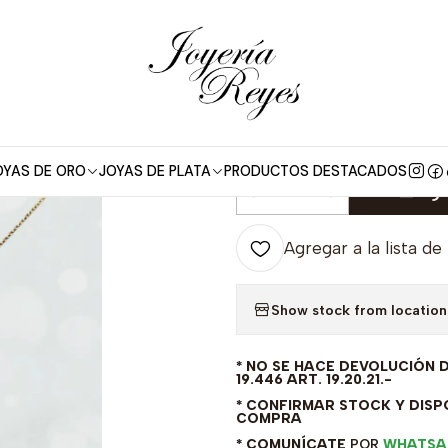
 kt
Cadena Limada de Oro amarillo 18 kilates Niño, fabricación Ital
|
Cadena Limada 
Niño, fabricaci
OYAS DE ORO
JOYAS DE PLATA
PRODUCTOS DESTACADOS
Agr
Cantidad
Agregar a la lista de
Show stock from location
* NO SE HACE DEVOLUCIÓN 
19.446 ART. 19.20.21.-
* CONFIRMAR STOCK Y DISPO
COMPRA
* COMUNÍCATE
POR
WHATSA