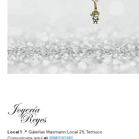
Local 1
📍 Galerías Masmann Local 25, Temuco
Comunícate aquí 📲
998020361