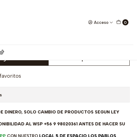
iana, 1,57 grs, 50 cm
Acceso
0
de Oro amarillo 18 kilates
ón Italiana, 1,57 grs, 50 cm
egar al Carro
Comprar ahora
 favoritos
s
DE DINERO, SOLO CAMBIO DE PRODUCTOS SEGUN LEY
NIBILIDAD AL WSP +56 9 98020361 ANTES DE HACER SU
PP
CON NUESTRO
LOCAL 5 DE ESPACIO LOS PABLOS