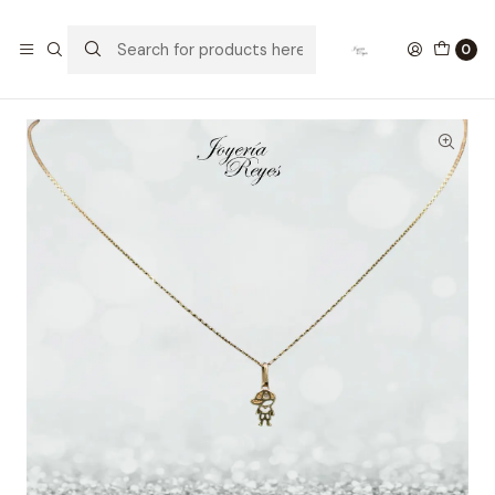
Home
Collar Oro 18 kt
Cadena Limada de Oro amarillo 18 kilates Niño, fabricación
0
Italiana, 1,57 grs, 50 cm