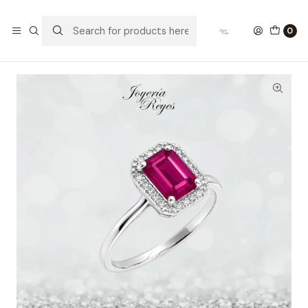
Home
Anillos de Oro
Anillos Oro con Brillante
Anillo de Oro Amarillo 18 kilates -14 brillantes - Rubí -
0
KR05-137367