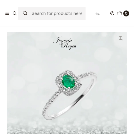
Home
Anillos de Oro
Anillos Oro con Brillante
Anillo de Oro Blanco 18 kilates - brillantes - Esmeralda -
0
R10566E