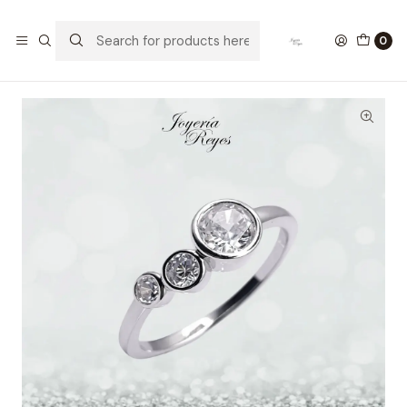
Home
Anillos de Plata
Anillo de plata rodinada fabricación Italiana - ley 925 -
0
modelo 26925RSWSH2