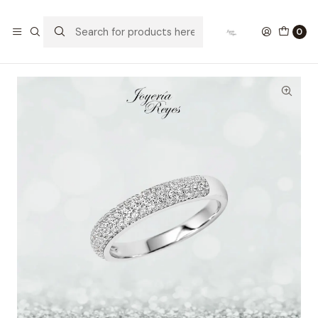
Home
Anillos de Plata
Anillo de plata rodinada fabricación Italiana - ley 925 -
0
modelo SL30262D1