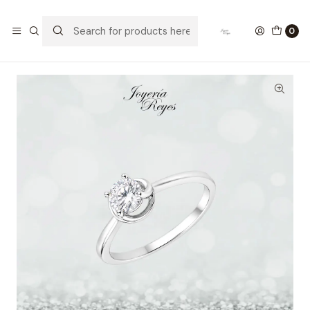
Home
Anillos de Plata
Anillo de plata rodinada fabricación Italiana - ley 925 -
0
modelo SL30886A1