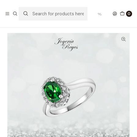
Home
Anillos de Plata
Anillo de plata rodinada fabricación Italiana - ley 925 -
0
modelo SL31042A1