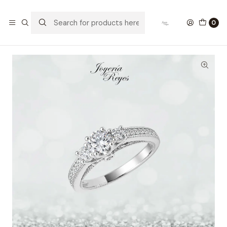
Home
Anillos de Plata
Anillo de plata rodinada fabricación Italiana - ley 925 -
0
modelo SL31776A1