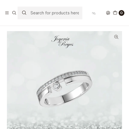
Home
Anillos de Plata
Anillo de plata rodinada fabricación Italiana - ley 925 -
0
modelo SL32019B1