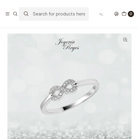
Home
Anillos de Plata
Anillo de plata rodinada fabricación Italiana - ley 925 -
0
modelo SL32485A1