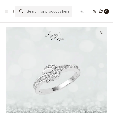
Home
Anillos de Plata
Anillo de plata rodinada fabricación Italiana - ley 925 -
0
modelo SL32572A1