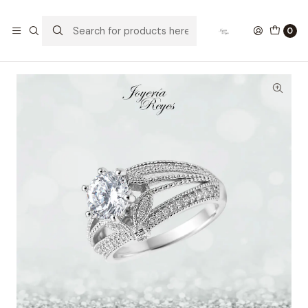
Home
Anillos de Plata
Anillo de plata rodinada fabricación Italiana - ley 925 -
0
modelo SL90590A1