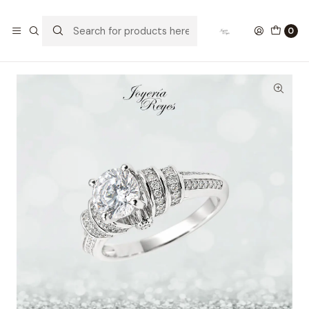
Home
Anillos de Plata
Anillo de plata rodinada fabricación Italiana - ley 925 -
0
modelo SL90597A1