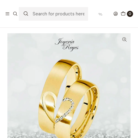
Home
Argollas de Matrimonio Oro
Argollas de Matrimonio 18 kilates corazón con circones ,
0
5mm de ancho x 12 gramos el par.