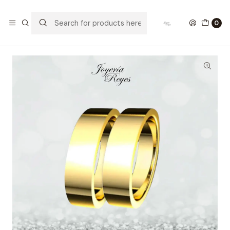
Home
Argollas de Matrimonio Oro
Argollas de Matrimonio 18 kilates, 5mm de ancho x 10 grs el
0
par, modelo plana