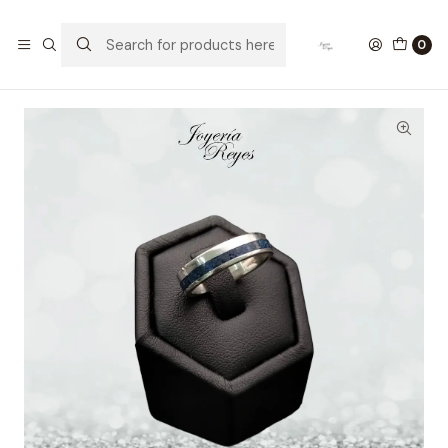
Home
Argollas de Matrimonio Plata
Argollas de Matrimonio Plata con lapislázuli 5mm x 8 grs
0
aprox.