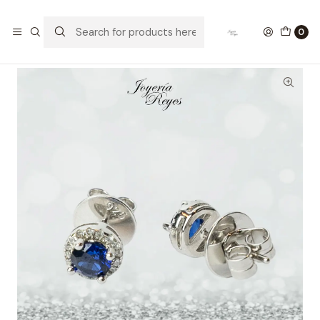
Home
Aros de Plata
Aros de plata rodinada ley 925 circones zafiro azul
0