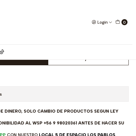
14 R
Login
0
inada ley 925 circones rubí E-
dd to Cart
Buy now
s
DE DINERO, SOLO CAMBIO DE PRODUCTOS SEGUN LEY
NIBILIDAD AL WSP +56 9 98020361 ANTES DE HACER SU
PP
CON NUESTRO
LOCAL 5 DE ESPACIO LOS PABLOS