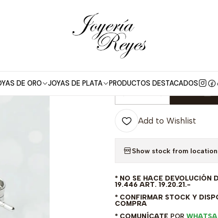
me
Aros de Plata
Aros plata rodinada ley 925 circones rubí E-15
|
Aros plata rod
1514 R
OYAS DE ORO
JOYAS DE PLATA
PRODUCTOS DESTACADOS
A
Quantity
Add to Wishlist
Show stock from location
* NO SE HACE DEVOLUCIÓN 
19.446 ART. 19.20.21.-
* CONFIRMAR STOCK Y DISPO
COMPRA
* COMUNÍCATE
POR
WHATSA