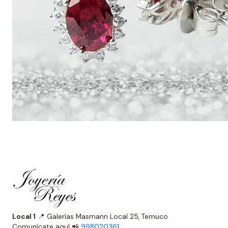
Local 1
📍 Galerías Masmann Local 25, Temuco
Comunícate aquí 📲
998020361