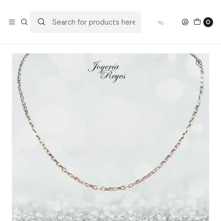
Home
Cadenas de Plata
Cadenas Plata de Hombre
Cadena de plata Ley 925 Italiana modelo Limada 14.8 grs,
0
54cm x 3.5mm