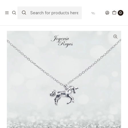
Home
Collares de Plata
Cadena de Plata Rodinada Fabricación Italiana 925 modelo
0
12997FNSWSH1