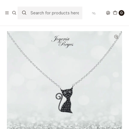
Home
Collares de Plata
Cadena de Plata Rodinada Fabricación Italiana 925 modelo
0
14617FNSWSH1