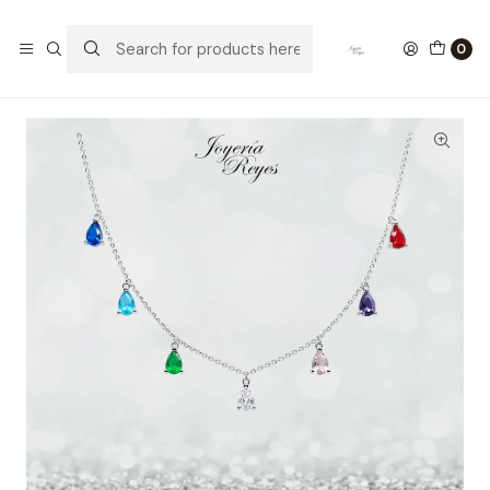
Home
Collares de Plata
Cadena de Plata Rodinada Fabricación Italiana 925 modelo
0
14620FNSWSH1