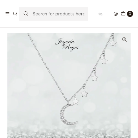
Home
Collares de Plata
Cadena de Plata Rodinada Fabricación Italiana 925 modelo
0
18084FNSWSH1