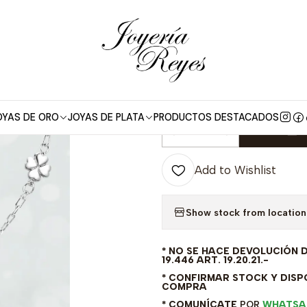
res de Plata
Cadena de Plata Rodinada Fabricación Italiana 925 m
|
Cadena de Pla
Italiana 925 m
OYAS DE ORO
JOYAS DE PLATA
PRODUCTOS DESTACADOS
A
Quantity
Add to Wishlist
Show stock from location
* NO SE HACE DEVOLUCIÓN 
19.446 ART. 19.20.21.-
* CONFIRMAR STOCK Y DISPO
COMPRA
* COMUNÍCATE
POR
WHATSA