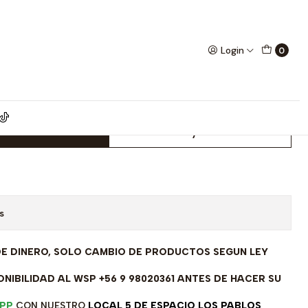
odelo GIA13811
Login
0
ta Rodinada Fabricación
odelo GIA13811
dd to Cart
Buy now
s
DE DINERO, SOLO CAMBIO DE PRODUCTOS SEGUN LEY
NIBILIDAD AL WSP +56 9 98020361 ANTES DE HACER SU
PP
CON NUESTRO
LOCAL 5 DE ESPACIO LOS PABLOS