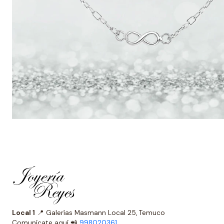
Local 1
📍 Galerías Masmann Local 25, Temuco
Comunícate aquí 📲
998020361