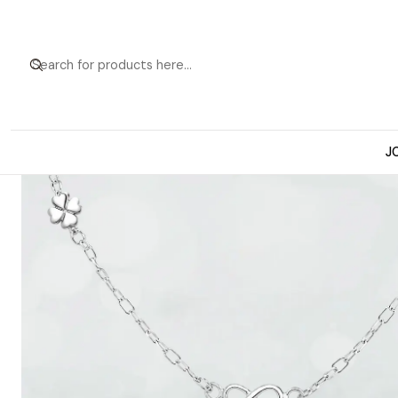
Home
Colla
J