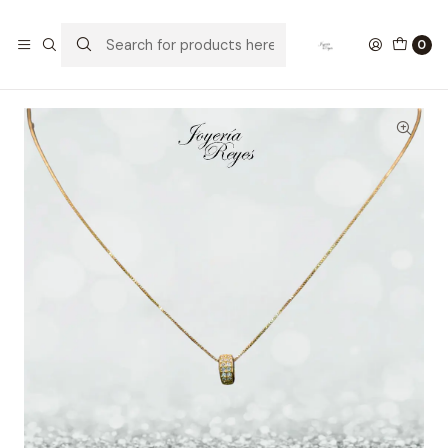
Home
Collar Oro 18 kt
Cadena veneciana de Oro amarillo 18 kilates con circones ,
0
fabricación Italiana, 1,73 grs, 40 cm