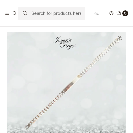
Home
Pulseras de Plata
Pulseras Plata Hombre
Pulsera de plata hombre Ley 925 Italiana modelo Cartier
0
con piocha 17.5 grs x 22cm