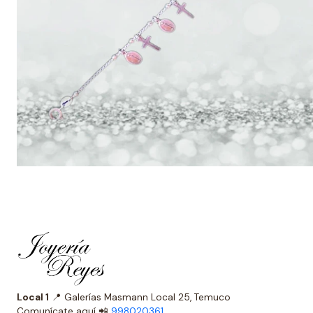
Local 1
📍 Galerías Masmann Local 25, Temuco
Comunícate aquí 📲
998020361