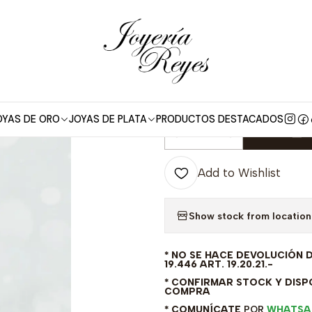
Pulseras Plata Mujer
Pulsera de plata mujer Ley 925 Italiana model
|
Pulsera de pla
modelo cruz v
OYAS DE ORO
JOYAS DE PLATA
PRODUCTOS DESTACADOS
A
Quantity
Add to Wishlist
Show stock from location
* NO SE HACE DEVOLUCIÓN 
19.446 ART. 19.20.21.-
* CONFIRMAR STOCK Y DISPO
COMPRA
* COMUNÍCATE
POR
WHATSA