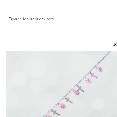
Home
Pulseras de Plata
J