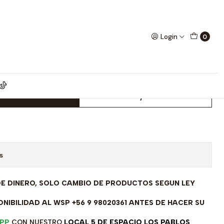
o cruz virgen 5 grs x 20 cm
Login
0
ta mujer Ley 925 Italiana
irgen 5 grs x 20 cm
dd to Cart
Buy now
s
DE DINERO, SOLO CAMBIO DE PRODUCTOS SEGUN LEY
NIBILIDAD AL WSP +56 9 98020361 ANTES DE HACER SU
PP
CON NUESTRO
LOCAL 5 DE ESPACIO LOS PABLOS