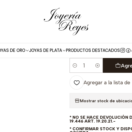
Pulsera piocha de Oro Amarillo 18 kilates con circones, fabricación
|
Pulsera piocha
con circones, f
19 cm
OYAS DE ORO
JOYAS DE PLATA
PRODUCTOS DESTACADOS
Agre
Cantidad
Agregar a la lista de
Mostrar stock de ubicaci
* NO SE HACE DEVOLUCIÓN 
19.446 ART. 19.20.21.-
* CONFIRMAR STOCK Y DISPO