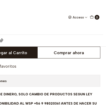
 Italiana 2.47 grs, 19 cm
Acceso
0
 de Oro Amarillo 18 kilates
abricación Italiana 2.47 grs,
gar al Carrito
Comprar ahora
 favoritos
ones
DE DINERO, SOLO CAMBIO DE PRODUCTOS SEGUN LEY
NIBILIDAD AL WSP +56 9 98020361 ANTES DE HACER SU